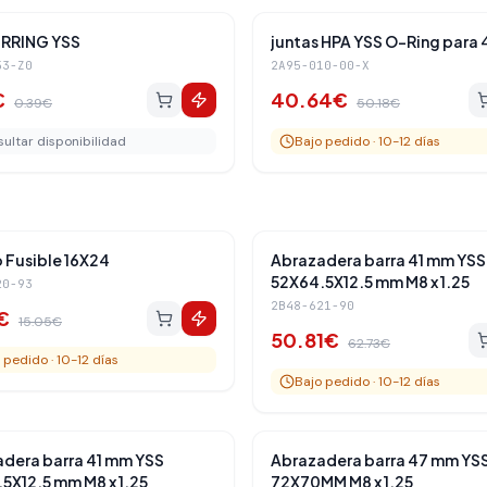
Amortiguadores Traseros
Amortiguadores 
-
19
%
RRING YSS
juntas HPA YSS O-Ring para 
53-Z0
2A95-010-00-X
€
40.64
€
0.39
€
50.18
€
ultar disponibilidad
Bajo pedido · 10-12 días
Amortiguadores Traseros
Amortiguadores 
-
19
%
Fusible 16X24
Abrazadera barra 41 mm YSS
52X64.5X12.5 mm M8 x 1.25
20-93
2B48-621-90
€
15.05
€
50.81
€
62.73
€
 pedido · 10-12 días
Bajo pedido · 10-12 días
Amortiguadores Traseros
Amortiguadores 
-
19
%
dera barra 41 mm YSS
Abrazadera barra 47 mm YS
5X12.5 mm M8 x 1.25
72X70MM M8 x 1.25