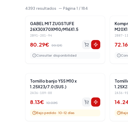
4393
resultados
—
Página
1
/
184
Amortiguadores Traseros
-
19
%
-
19
%
GABEL MIT ZUGSTUFE
Kompre
26X30X70XM10/M16X1.5
M20X1.
2B91-201-94
2B87-1
80.29
€
72.16
99.12
€
Consultar disponibilidad
Cons
Amortiguadores Traseros
-
19
%
-
19
%
Tornillo banjo YSS M10 x
Tornil
1.25X23/7.0 (SUS.)
1.25X2
2A36-109-00
2A36-9
8.13
€
14.2
10.03
€
Bajo pedido · 10-12 días
Bajo