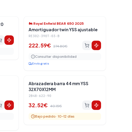
Traseros
Amortiguadores Traseros
-
19
%
🏍️
Royal Enfield BEAR 650 2025
20
Amortiguador twin YSS ajustable
RE302-390T-03-B
222.59
€
274.80
€
Consultar disponibilidad
Envío gratis
Traseros
Amortiguadores Traseros
-
19
%
Abrazadera barra 44 mm YSS
32X70X12MM
2B48-622-90
32.52
€
40.15
€
Bajo pedido · 10-12 días