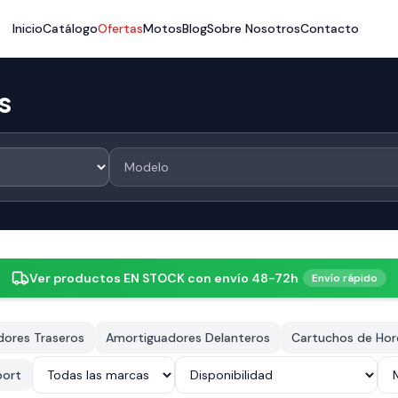
Inicio
Catálogo
Ofertas
Motos
Blog
Sobre Nosotros
Contacto
s
Ver productos EN STOCK con envío 48-72h
Envío rápido
ores Traseros
Amortiguadores Delanteros
Cartuchos de Horq
port