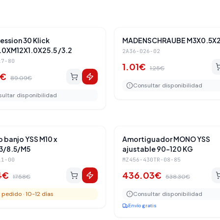
Amortiguadores Traseros
Amortiguadores 
-
19
%
ssion 30 Klick
MADENSCHRAUBE M3X0.5X
0XM12X1.0X25.5 /3.2
2A36-026-02
17-80
1.01
€
1.25
€
€
89.09
€
Consultar disponibilidad
ultar disponibilidad
Amortiguadores Traseros
Amortiguadores 
-
19
%
lo banjo YSS M10 x
Amortiguador MONO YSS
3/8.5/M5
ajustable 90-120 KG
11-00
MZ456-430TR-08-85
4
€
436.03
€
17.58
€
538.30
€
 pedido · 10-12 días
Consultar disponibilidad
Envío gratis