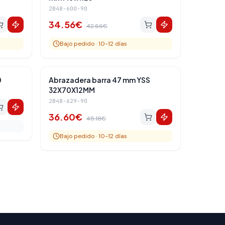
2B48-600-90
34.56
€
42.66
€
Bajo pedido · 10-12 días
Traseros
Amortiguadores Traseros
-
19
%
0
Abrazadera barra 47 mm YSS
32X70X12MM
2B48-629-90
36.60
€
45.18
€
Bajo pedido · 10-12 días