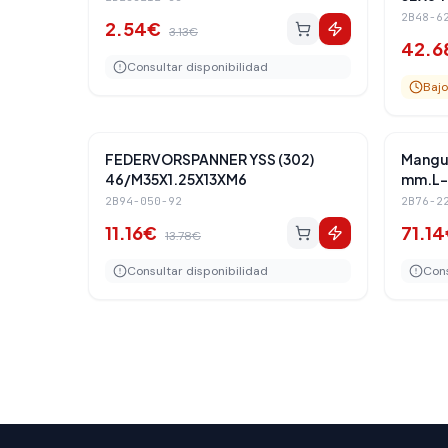
2B48-6
2.54
€
3.13
€
42.6
Consultar disponibilidad
Bajo
Amortiguadores Traseros
-
19
%
-
19
%
FEDERVORSPANNER YSS (302)
Mangue
46/M35X1.25X13XM6
mm.L-
2B94-050-92
2B76-2
11.16
€
71.14
13.78
€
Consultar disponibilidad
Cons