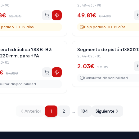
23-90
2B48-630-90
8
€
49.81
€
52.70
€
61.49
€
 pedido · 10-12 días
Bajo pedido · 10-12 días
Amortiguadores Traseros
Amortiguadores 
-
19
%
ra hidráulica YSS B-B 3
Segmento de pistón 1X8X12
220 mm. para HPA
2D44-020-01
20-01
2.03
€
2.50
€
€
87.82
€
Consultar disponibilidad
ultar disponibilidad
Anterior
1
2
…
184
Siguiente