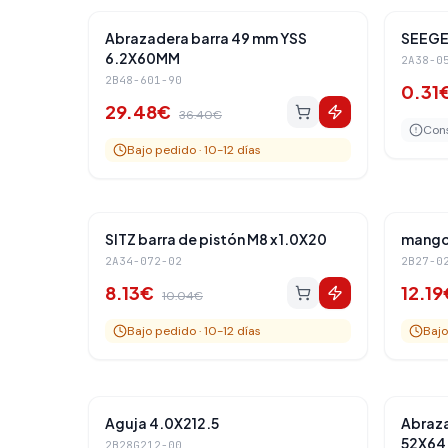
Amortiguadores Traseros
-
19
%
-
21
%
Abrazadera barra 49 mm YSS
SEEGE
6.2X60MM
2A38-0
2B48-601-90
0.31
29.48
€
36.40
€
Cons
Bajo pedido · 10-12 días
Amortiguadores Traseros
-
19
%
-
19
%
SITZ barra de pistón M8 x 1.0X20
mango 
2A34-072-02
2B27-0
8.13
€
12.19
10.04
€
Bajo pedido · 10-12 días
Bajo
Amortiguadores Traseros
-
19
%
-
19
%
Aguja 4.0X212.5
Abraza
52X64.
2B28G212-00