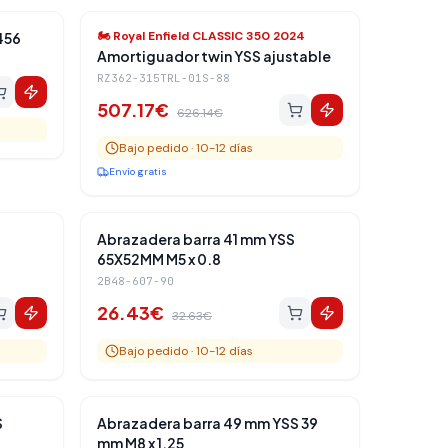
Traseros
Amortiguadores Traseros
-
19
%
🏍️
Royal Enfield CLASSIC 350 2024
456
Amortiguador twin YSS ajustable
RZ362-315TRL-01S-88
507.17
€
626.14
€
Bajo pedido · 10-12 días
Envío gratis
Traseros
Amortiguadores Traseros
-
19
%
Abrazadera barra 41 mm YSS
65X52MM M5 x 0.8
2B48-607-90
26.43
€
32.63
€
Bajo pedido · 10-12 días
Traseros
Amortiguadores Traseros
-
19
%
S
Abrazadera barra 49 mm YSS 39
mm M8 x 1.25