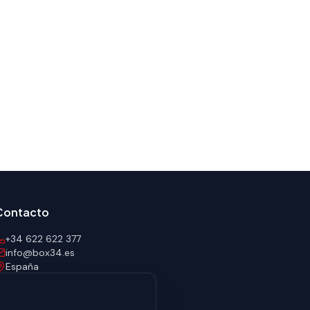
Contacto
+34 622 622 377
info@box34.es
España