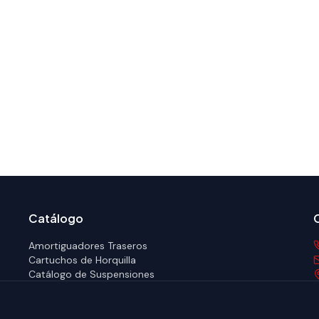
Catálogo
Amortiguadores Traseros
Cartuchos de Horquilla
Catálogo de Suspensiones
Ofertas
Motos
Blog