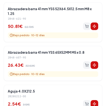
Amortiguadores Traseros
-
19
%
Abrazadera barra 41 mm YSS 52X64.5X12.5 mm M8 x
1.25
2B48-621-90
50.81
€
62.73
€
Bajo pedido · 10-12 días
Amortiguadores Traseros
-
19
%
Abrazadera barra 41 mm YSS 65X52MM M5 x 0.8
2B48-607-90
26.43
€
32.63
€
Bajo pedido · 10-12 días
Amortiguadores Traseros
-
19
%
Aguja 4.0X212.5
2B28G212-00
2.54
€
3.13
€