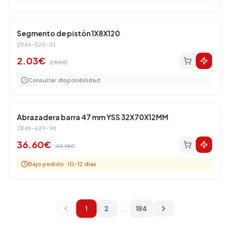
Amortiguadores Traseros
-
19
%
Segmento de pistón 1X8X120
2D44-020-01
2.03
€
2.50
€
Consultar disponibilidad
Amortiguadores Traseros
-
19
%
Abrazadera barra 47 mm YSS 32X70X12MM
2B48-629-90
36.60
€
45.18
€
Bajo pedido · 10-12 días
1
2
…
184