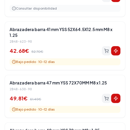
Consultar disponibilidad
Amortiguadores Traseros
-
19
%
Abrazadera barra 41 mm YSS 52X64.5X12.5 mm M8 x
1.25
2B48-623-90
42.68
€
52.70
€
Bajo pedido · 10-12 días
Amortiguadores Traseros
-
19
%
Abrazadera barra 47 mm YSS 72X70MM M8 x 1.25
2B48-630-90
49.81
€
61.49
€
Bajo pedido · 10-12 días
Amortiguadores Traseros
-
19
%