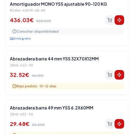
Amortiguadores Traseros
-
19
%
Amortiguador MONO YSS ajustable 90-120 KG
MZ456-430TR-08-85
436.03
€
538.30
€
Consultar disponibilidad
Envío gratis
Amortiguadores Traseros
-
19
%
Abrazadera barra 44 mm YSS 32X70X12MM
2B48-622-90
32.52
€
40.15
€
Bajo pedido · 10-12 días
Amortiguadores Traseros
-
19
%
Abrazadera barra 49 mm YSS 6.2X60MM
2B48-601-90
29.48
€
36.40
€