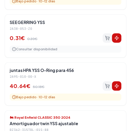
Bajo pedido · 10-12 días
Amortiguadores Traseros
-
21
%
SEEGERRING YSS
2A38-053-Z0
0.31
€
0.39
€
Consultar disponibilidad
Amortiguadores Traseros
-
19
%
juntas HPA YSS O-Ring para 456
2A95-010-00-X
40.64
€
50.18
€
Bajo pedido · 10-12 días
Amortiguadores Traseros
-
19
%
🏍️
Royal Enfield CLASSIC 350 2024
Amortiguador twin YSS ajustable
RZ362-315TRL-01S-88