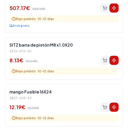
507.17
€
626.14
€
Bajo pedido · 10-12 días
Envío gratis
Amortiguadores Traseros
-
19
%
SITZ barra de pistón M8 x 1.0X20
2A34-072-02
8.13
€
10.04
€
Bajo pedido · 10-12 días
Amortiguadores Traseros
-
19
%
mango Fusible 16X24
2B27-020-93
12.19
€
15.05
€
Bajo pedido · 10-12 días