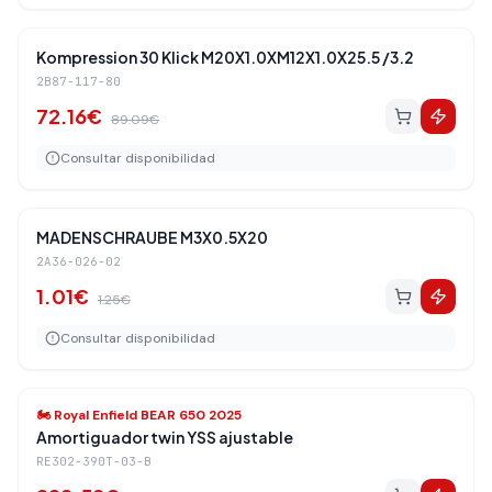
Amortiguadores Traseros
-
19
%
Kompression 30 Klick M20X1.0XM12X1.0X25.5 /3.2
2B87-117-80
72.16
€
89.09
€
Consultar disponibilidad
Amortiguadores Traseros
-
19
%
MADENSCHRAUBE M3X0.5X20
2A36-026-02
1.01
€
1.25
€
Consultar disponibilidad
Amortiguadores Traseros
-
19
%
🏍️
Royal Enfield BEAR 650 2025
Amortiguador twin YSS ajustable
RE302-390T-03-B