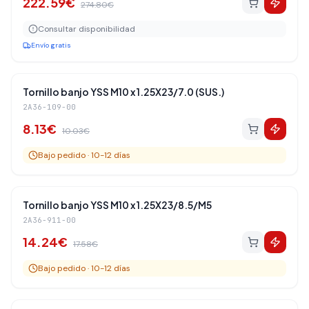
222.59
€
274.80
€
Consultar disponibilidad
Envío gratis
Amortiguadores Traseros
-
19
%
Tornillo banjo YSS M10 x 1.25X23/7.0 (SUS.)
2A36-109-00
8.13
€
10.03
€
Bajo pedido · 10-12 días
Amortiguadores Traseros
-
19
%
Tornillo banjo YSS M10 x 1.25X23/8.5/M5
2A36-911-00
14.24
€
17.58
€
Bajo pedido · 10-12 días