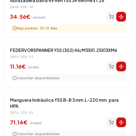
Abrazadera barra 49 mm YSS 39 mm M8 x 1.25
2B48-600-90
34.56
€
42.66
€
Bajo pedido · 10-12 días
Amortiguadores Traseros
-
19
%
FEDERVORSPANNER YSS (302) 46/M35X1.25X13XM6
2B94-050-92
11.16
€
13.78
€
Consultar disponibilidad
Amortiguadores Traseros
-
19
%
Manguera hidráulica YSS B-B 3 mm.L-220 mm. para
HPA
2B76-220-01
71.14
€
87.82
€
Consultar disponibilidad