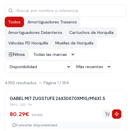
Todos
Amortiguadores Traseros
Amortiguadores Delanteros
Cartuchos de Horquilla
Válvulas PD Horquilla
Muelles de Horquilla
Filtros
4393
resultados
—
Página
1
/
184
Amortiguadores Traseros
-
19
%
GABEL MIT ZUGSTUFE 26X30X70XM10/M16X1.5
2B91-201-94
80.29
€
99.12
€
Consultar disponibilidad